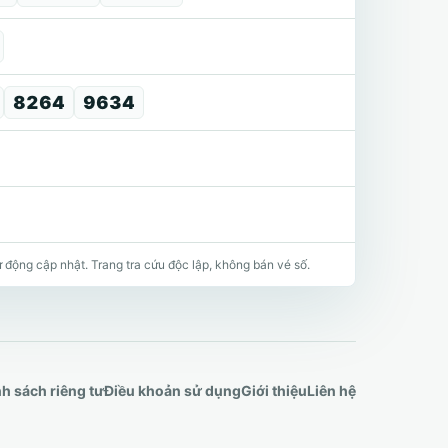
8264
9634
 động cập nhật. Trang tra cứu độc lập, không bán vé số.
h sách riêng tư
Điều khoản sử dụng
Giới thiệu
Liên hệ