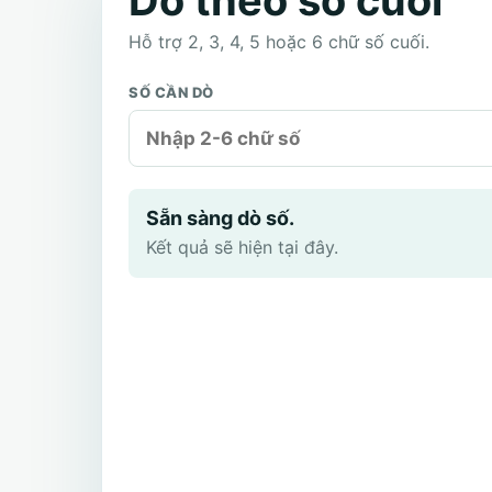
Dò theo số cuối
Hỗ trợ 2, 3, 4, 5 hoặc 6 chữ số cuối.
SỐ CẦN DÒ
Sẵn sàng dò số.
Kết quả sẽ hiện tại đây.