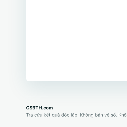
CSBTH.com
Tra cứu kết quả độc lập. Không bán vé số. Kh